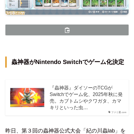
蟲神器がNintendo Switchでゲーム化決定
『蟲神器』ダイソーのTCGが
Switchでゲーム化、2025年秋に発
売。カブトムシやクワガタ、カマ
キリといった虫…
ファミ通.com
昨日、第３回の蟲神器公式大会「紀の川蟲lab」を